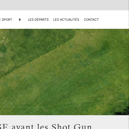
arrow_right
E SPORT
LES DÉPARTS
LES ACTUALITÉS
CONTACT
 avant les Shot Gun