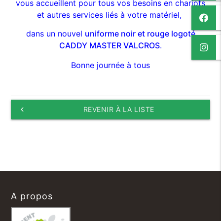
vous accueillent pour tous vos besoins en chariots
et autres services liés à votre matériel,
dans un nouvel
uniforme noir et rouge logoté
CADDY MASTER VALCROS
.
Bonne journée à tous
keyboard_arrow_left
REVENIR À LA LISTE
A propos