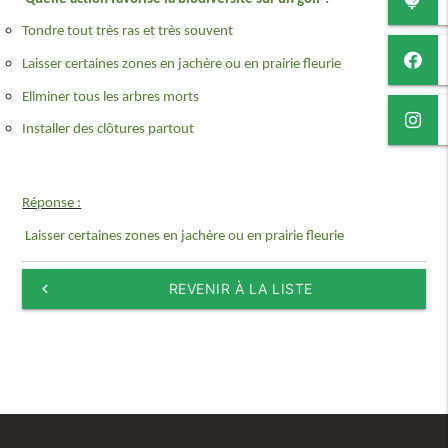
Tondre tout très ras et très souvent
Laisser certaines zones en jachère ou en prairie fleurie
Eliminer tous les arbres morts
Installer des clôtures partout
Réponse :
Laisser certaines zones en jachère ou en prairie fleurie
keyboard_arrow_left
REVENIR À LA LISTE