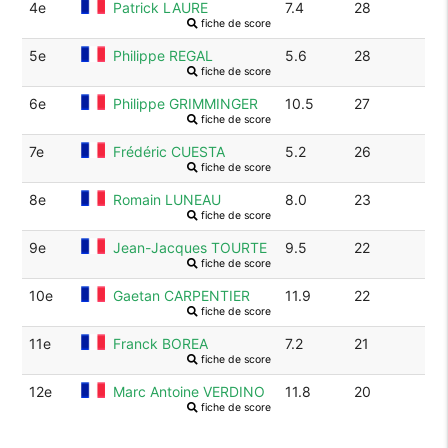
4e
Patrick LAURE
7.4
28
fiche de score
5e
Philippe REGAL
5.6
28
fiche de score
6e
Philippe GRIMMINGER
10.5
27
fiche de score
7e
Frédéric CUESTA
5.2
26
fiche de score
8e
Romain LUNEAU
8.0
23
fiche de score
9e
Jean-Jacques TOURTE
9.5
22
fiche de score
10e
Gaetan CARPENTIER
11.9
22
fiche de score
11e
Franck BOREA
7.2
21
fiche de score
12e
Marc Antoine VERDINO
11.8
20
fiche de score