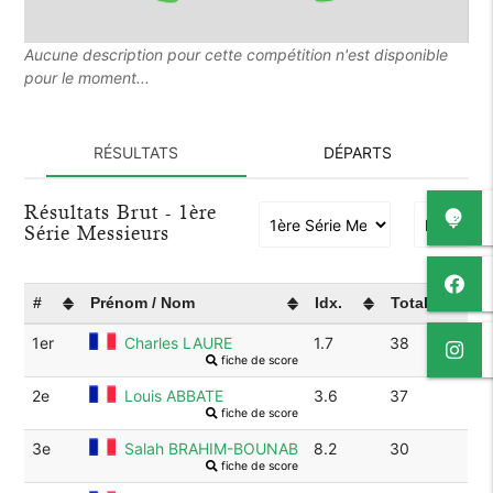
Aucune description pour cette compétition n'est disponible
pour le moment...
RÉSULTATS
DÉPARTS
Résultats Brut - 1ère
Série Messieurs
#
Prénom / Nom
Idx.
Total
1er
Charles LAURE
1.7
38
fiche de score
2e
Louis ABBATE
3.6
37
fiche de score
3e
Salah BRAHIM-BOUNAB
8.2
30
fiche de score