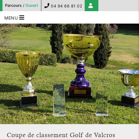
Parcours
/
Ouvert
04 94 66 81 02
MENU
Coupe de classement Golf de Valcros