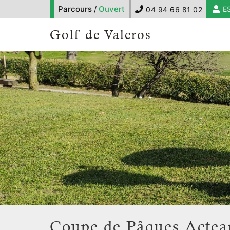
Parcours
/
Ouvert
E
04 94 66 81 02
Golf de Valcros
Coupe de Pâques Actea