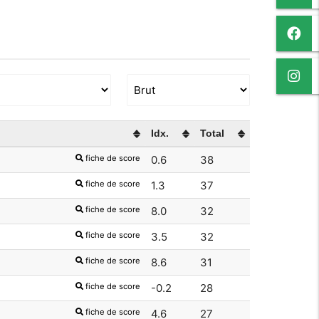
Idx.
Total
fiche de score
0.6
38
fiche de score
1.3
37
fiche de score
8.0
32
fiche de score
3.5
32
fiche de score
8.6
31
fiche de score
-0.2
28
fiche de score
4.6
27