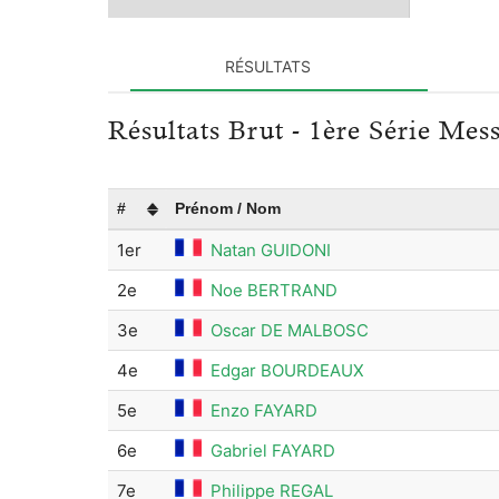
RÉSULTATS
Résultats Brut - 1ère Série Mes
#
Prénom / Nom
1er
Natan GUIDONI
2e
Noe BERTRAND
3e
Oscar DE MALBOSC
4e
Edgar BOURDEAUX
5e
Enzo FAYARD
6e
Gabriel FAYARD
7e
Philippe REGAL