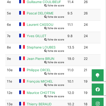
4e
Guillaume COULIBEUF
11.4
26
fiche de score
5e
Pascal DELORME
9.5
26
fiche de score
6e
Laurent CASSOU
11.1
24
fiche de score
7e
Yves GILLET
9.8
24
fiche de score
8e
Stephane LOUBES
13.5
24
fiche de score
9e
Jean Pierre BRUN
19.0
22
fiche de score
10e
Philippe ORCEL
11.0
21
fiche de score
11e
François MICHEL
10.1
19
fiche de score
12e
Maurice CHOTTIN
12.0
19
fiche de score
13e
Thierry BERAUD
10.2
18