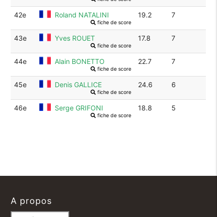
42e
Roland NATALINI
19.2
7
fiche de score
43e
Yves ROUET
17.8
7
fiche de score
44e
Alain BONETTO
22.7
7
fiche de score
45e
Denis GALLICE
24.6
6
fiche de score
46e
Serge GRIFONI
18.8
5
fiche de score
A propos