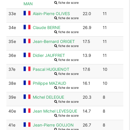
fiche de score
MAN
33e
Alain-Pierre OLIVES
22.0
11
fiche de score
34e
Claude BERNE
26.9
11
fiche de score
35e
Jean-Bernard ORIGET
17.5
11
fiche de score
36e
Didier JAUFFRET
13.9
11
fiche de score
37e
Pascal HUGUENOT
17.6
10
fiche de score
38e
Philippe MAZAUD
16.1
10
fiche de score
39e
Michel DELEGUE
20.3
8
fiche de score
40e
Jean Michel LEVESQUE
14.7
8
fiche de score
41e
Jean-Pierre GOUJON
26.7
8
fiche de score