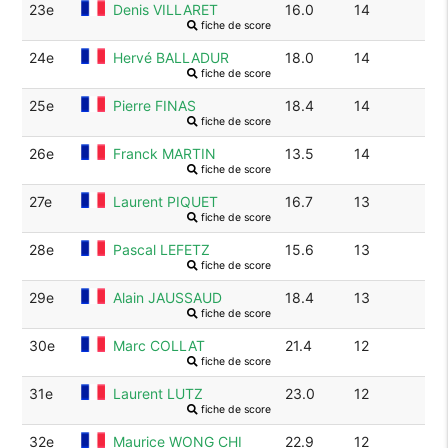
23e
Denis VILLARET
16.0
14
fiche de score
24e
Hervé BALLADUR
18.0
14
fiche de score
25e
Pierre FINAS
18.4
14
fiche de score
26e
Franck MARTIN
13.5
14
fiche de score
27e
Laurent PIQUET
16.7
13
fiche de score
28e
Pascal LEFETZ
15.6
13
fiche de score
29e
Alain JAUSSAUD
18.4
13
fiche de score
30e
Marc COLLAT
21.4
12
fiche de score
31e
Laurent LUTZ
23.0
12
fiche de score
32e
Maurice WONG CHI
22.9
12