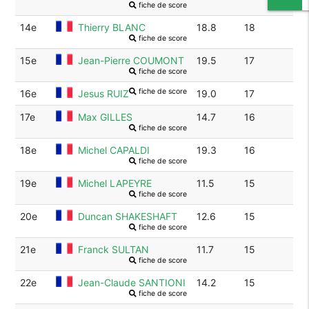
fiche de score
14e
Thierry BLANC
18.8
18
fiche de score
15e
Jean-Pierre COUMONT
19.5
17
fiche de score
fiche de score
16e
Jesus RUIZ
19.0
17
17e
Max GILLES
14.7
16
fiche de score
18e
Michel CAPALDI
19.3
16
fiche de score
19e
Michel LAPEYRE
11.5
15
fiche de score
20e
Duncan SHAKESHAFT
12.6
15
fiche de score
21e
Franck SULTAN
11.7
15
fiche de score
22e
Jean-Claude SANTIONI
14.2
15
fiche de score