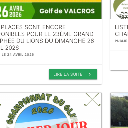
 PLACES SONT ENCORE
LIST
PONIBLES POUR LE 23ÈME GRAND
CHA
PHÉE DU LIONS DU DIMANCHE 26
PUBLIÉ
IL 2026
É LE 24 AVRIL 2026
keyboard_arrow_right
LIRE LA SUITE