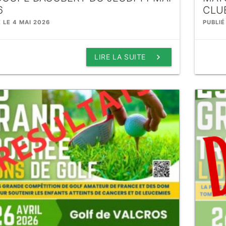
6
CLU
É LE 4 MAI 2026
PUBLIÉ
keyboard_arrow_right
LIRE LA SUITE