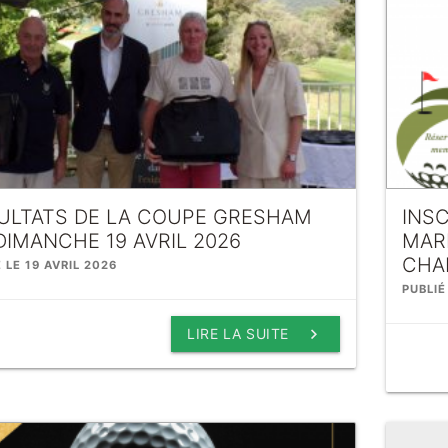
ULTATS DE LA COUPE GRESHAM
INS
DIMANCHE 19 AVRIL 2026
MARD
CHA
 LE 19 AVRIL 2026
PUBLIÉ
keyboard_arrow_right
LIRE LA SUITE