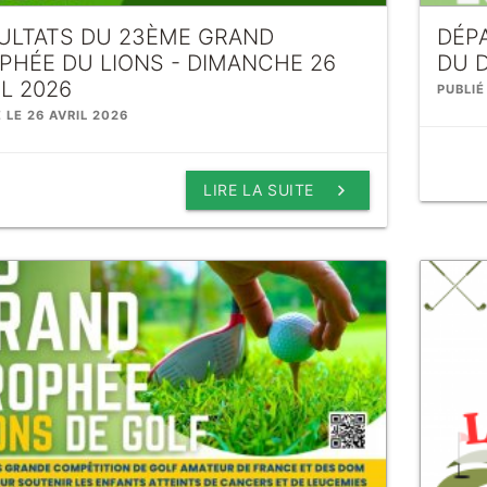
ULTATS DU 23ÈME GRAND
DÉP
PHÉE DU LIONS - DIMANCHE 26
DU D
IL 2026
PUBLIÉ
 LE 26 AVRIL 2026
keyboard_arrow_right
LIRE LA SUITE