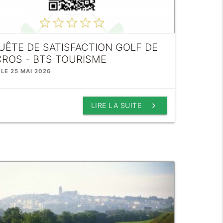
UÊTE DE SATISFACTION GOLF DE
CROS - BTS TOURISME
 LE 25 MAI 2026
keyboard_arrow_right
LIRE LA SUITE