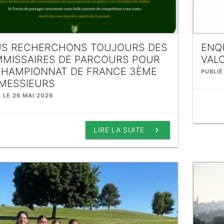
S RECHERCHONS TOUJOURS DES
ENQ
MISSAIRES DE PARCOURS POUR
VAL
CHAMPIONNAT DE FRANCE 3ÈME
PUBLIÉ
 MESSIEURS
É LE 26 MAI 2026
keyboard_arrow_right
LIRE LA SUITE