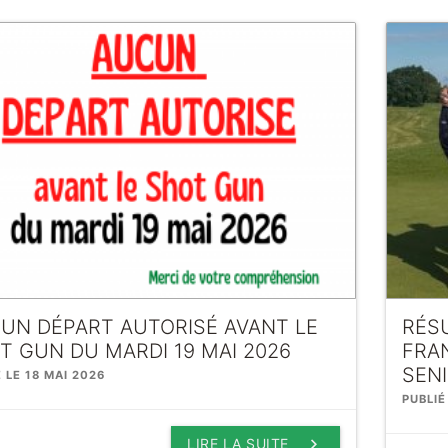
UN DÉPART AUTORISÉ AVANT LE
RÉS
T GUN DU MARDI 19 MAI 2026
FRAN
SEN
É LE 18 MAI 2026
PUBLIÉ
keyboard_arrow_right
LIRE LA SUITE