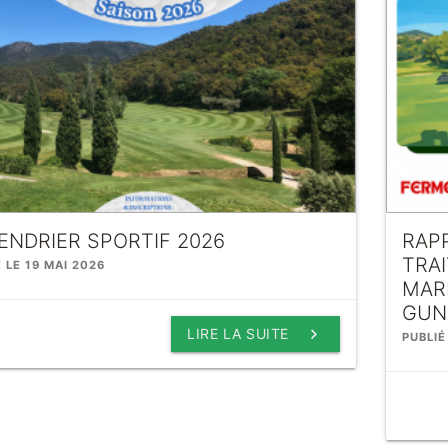
ENDRIER SPORTIF 2026
RAP
TRA
É LE 19 MAI 2026
MARD
GUN
keyboard_arrow_right
LIRE LA SUITE
PUBLIÉ