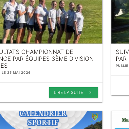
ULTATS CHAMPIONNAT DE
SUI
NCE PAR ÉQUIPES 3ÈME DIVISION
PAR 
ES
PUBLIÉ
É LE 25 MAI 2026
keyboard_arrow_right
LIRE LA SUITE