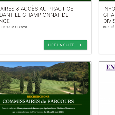
AIRES & ACCÈS AU PRACTICE
INF
DANT LE CHAMPIONNAT DE
CHA
NCE
DIVI
É LE 28 MAI 2026
PUBLIÉ
keyboard_arrow_right
LIRE LA SUITE