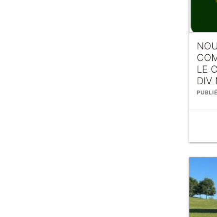
NOU
COM
LE 
DIV
PUBLI