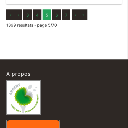
«
‹
3
4
5
6
7
›
»
1399 résultats - page
5/70
A propos