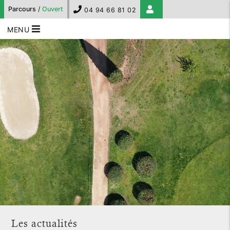
Parcours
/
Ouvert
04 94 66 81 02
MENU
Les actualités