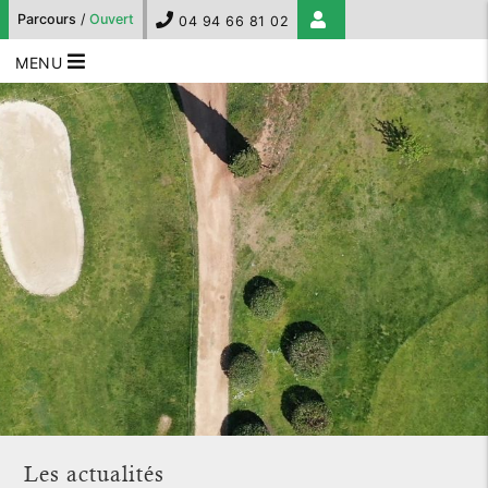
Parcours
/
Ouvert
04 94 66 81 02
MENU
Les actualités