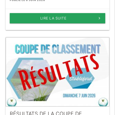
PUBLIÉ LE 8 JUIN 2026
LIRE LA SUITE
keyboard_arrow_right
RÉSULTATS DE LA COUPE DE