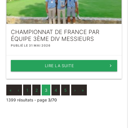
CHAMPIONNAT DE FRANCE PAR
ÉQUIPE 3ÈME DIV MESSIEURS
PUBLIÉ LE 31 MAI 2026
LIRE LA SUITE
keyboard_arrow_right
«
‹
1
2
3
4
5
›
»
1399 résultats - page
3/70